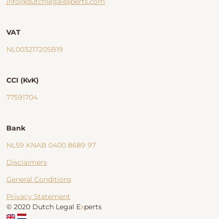
i
nfo@dutchlegalexperts.com
VAT
NL003217205B19
CCI (KvK)
77591704
Bank
NL59 KNAB 0400 8689 97
Disclaimers
General Conditions
Privacy Statement
© 2020 Dutch Legal E
x
perts