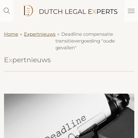
Ga
DUTCH LEGAL E
X
PERTS
direct
naar
de
hoofdinhoud
Home
»
Expertnieuws
»
Deadline compensatie
transitievergoeding "oude
gevallen"
E
x
pertnieuws