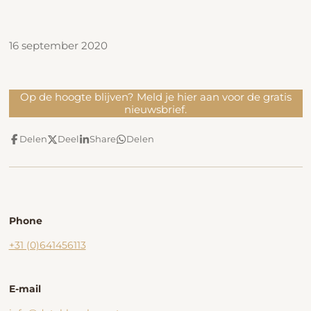
16 september 2020
Op de hoogte blijven? Meld je hier aan voor de gratis
nieuwsbrief.
Delen
Deel
Share
Delen
Phone
+31 (0)641456113
E-mail